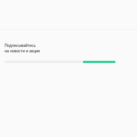
Подписывайтесь
на новости и акции
+7 495 979-11-84
2026 © Лабораторное
Компания
оборудование и приборы
Помощь
Политика
конфиденциальности
Создание и продвижение
сайта - kornyak.ru.