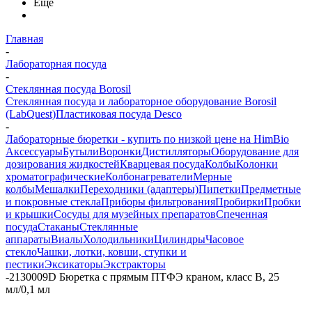
Еще
Главная
-
Лабораторная посуда
-
Стеклянная посуда Borosil
Стеклянная посуда и лабораторное оборудование Borosil
(LabQuest)
Пластиковая посуда Desco
-
Лабораторные бюретки - купить по низкой цене на HimBio
Аксессуары
Бутыли
Воронки
Дистилляторы
Оборудование для
дозирования жидкостей
Кварцевая посуда
Колбы
Колонки
хроматографические
Колбонагреватели
Мерные
колбы
Мешалки
Переходники (адаптеры)
Пипетки
Предметные
и покровные стекла
Приборы фильтрования
Пробирки
Пробки
и крышки
Сосуды для музейных препаратов
Спеченная
посуда
Стаканы
Стеклянные
аппараты
Виалы
Холодильники
Цилиндры
Часовое
стекло
Чашки, лотки, ковши, ступки и
пестики
Эксикаторы
Экстракторы
-
2130009D Бюретка с прямым ПТФЭ краном, класс В, 25
мл/0,1 мл