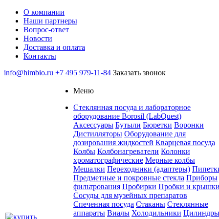
О компании
Наши партнеры
Вопрос-ответ
Новости
Доставка и оплата
Контакты
info@himbio.ru
+7 495 979-11-84
Заказать звонок
Меню
Стеклянная посуда и лабораторное
оборудование Borosil (LabQuest)
Аксессуары
Бутыли
Бюретки
Воронки
Дистилляторы
Оборудование для
дозирования жидкостей
Кварцевая посуда
Колбы
Колбонагреватели
Колонки
хроматографические
Мерные колбы
Мешалки
Переходники (адаптеры)
Пипетк
Предметные и покровные стекла
Приборы
фильтрования
Пробирки
Пробки и крышк
Сосуды для музейных препаратов
Спеченная посуда
Стаканы
Стеклянные
аппараты
Виалы
Холодильники
Цилиндр