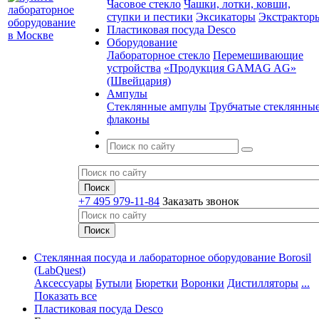
Часовое стекло
Чашки, лотки, ковши,
ступки и пестики
Эксикаторы
Экстрактор
Пластиковая посуда Desco
Оборудование
Лабораторное стекло
Перемешивающие
устройства
«Продукция GAMAG AG»
(Швейцария)
Ампулы
Стеклянные ампулы
Трубчатые стеклянны
флаконы
+7 495 979-11-84
Заказать звонок
Стеклянная посуда и лабораторное оборудование Borosil
(LabQuest)
Аксессуары
Бутыли
Бюретки
Воронки
Дистилляторы
...
Показать все
Пластиковая посуда Desco