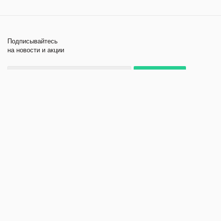
Подписывайтесь
на новости и акции
+7 495 979-11-84
2026 © Лабораторное
Компания
оборудование и приборы
Помощь
Политика
конфиденциальности
Создание и продвижение
сайта - kornyak.ru.
Адрес
111024, Москва, Авиамоторная улица, д. 50с2