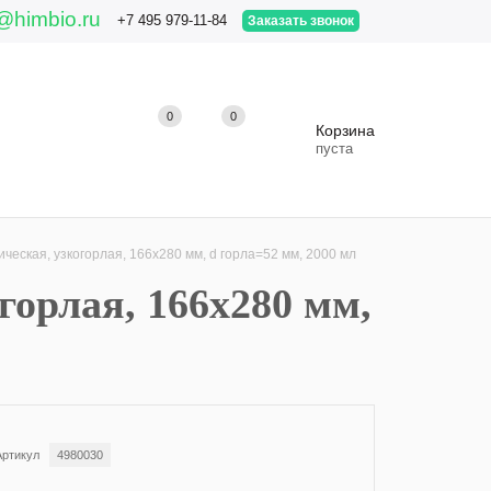
@himbio.ru
+7 495 979-11-84
Заказать звонок
0
0
0
Корзина
пуста
еская, узкогорлая, 166х280 мм, d горла=52 мм, 2000 мл
горлая, 166х280 мм,
Артикул
4980030