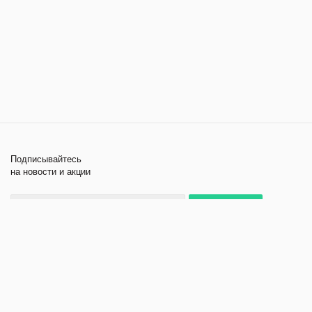
Подписывайтесь
на новости и акции
+7 495 979-11-84
2026 © Лабораторное
Компания
оборудование и приборы
Помощь