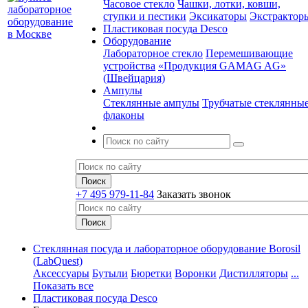
Часовое стекло
Чашки, лотки, ковши,
ступки и пестики
Эксикаторы
Экстрактор
Пластиковая посуда Desco
Оборудование
Лабораторное стекло
Перемешивающие
устройства
«Продукция GAMAG AG»
(Швейцария)
Ампулы
Стеклянные ампулы
Трубчатые стеклянны
флаконы
+7 495 979-11-84
Заказать звонок
Стеклянная посуда и лабораторное оборудование Borosil
(LabQuest)
Аксессуары
Бутыли
Бюретки
Воронки
Дистилляторы
...
Показать все
Пластиковая посуда Desco