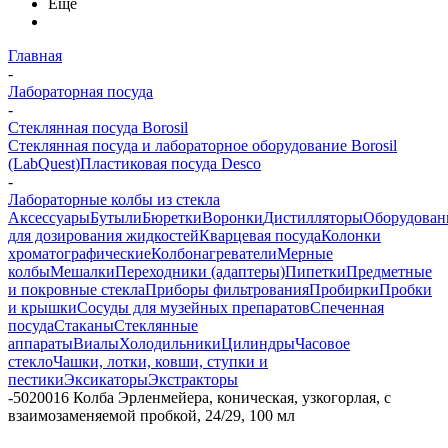
Еще
Главная
-
Лабораторная посуда
-
Стеклянная посуда Borosil
Стеклянная посуда и лабораторное оборудование Borosil
(LabQuest)
Пластиковая посуда Desco
-
Лабораторные колбы из стекла
Аксессуары
Бутыли
Бюретки
Воронки
Дистилляторы
Оборудован
для дозирования жидкостей
Кварцевая посуда
Колонки
хроматографические
Колбонагреватели
Мерные
колбы
Мешалки
Переходники (адаптеры)
Пипетки
Предметные
и покровные стекла
Приборы фильтрования
Пробирки
Пробки
и крышки
Сосуды для музейных препаратов
Спеченная
посуда
Стаканы
Стеклянные
аппараты
Виалы
Холодильники
Цилиндры
Часовое
стекло
Чашки, лотки, ковши, ступки и
пестики
Эксикаторы
Экстракторы
-
5020016 Колба Эрленмейера, коническая, узкогорлая, с
взаимозаменяемой пробкой, 24/29, 100 мл