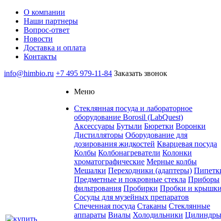
О компании
Наши партнеры
Вопрос-ответ
Новости
Доставка и оплата
Контакты
info@himbio.ru
+7 495 979-11-84
Заказать звонок
Меню
Стеклянная посуда и лабораторное
оборудование Borosil (LabQuest)
Аксессуары
Бутыли
Бюретки
Воронки
Дистилляторы
Оборудование для
дозирования жидкостей
Кварцевая посуда
Колбы
Колбонагреватели
Колонки
хроматографические
Мерные колбы
Мешалки
Переходники (адаптеры)
Пипетк
Предметные и покровные стекла
Приборы
фильтрования
Пробирки
Пробки и крышк
Сосуды для музейных препаратов
Спеченная посуда
Стаканы
Стеклянные
аппараты
Виалы
Холодильники
Цилиндр