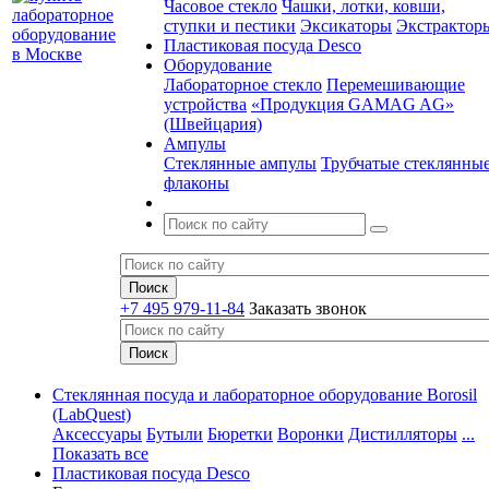
Часовое стекло
Чашки, лотки, ковши,
ступки и пестики
Эксикаторы
Экстрактор
Пластиковая посуда Desco
Оборудование
Лабораторное стекло
Перемешивающие
устройства
«Продукция GAMAG AG»
(Швейцария)
Ампулы
Стеклянные ампулы
Трубчатые стеклянны
флаконы
+7 495 979-11-84
Заказать звонок
Стеклянная посуда и лабораторное оборудование Borosil
(LabQuest)
Аксессуары
Бутыли
Бюретки
Воронки
Дистилляторы
...
Показать все
Пластиковая посуда Desco