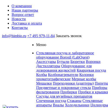
О компании
Наши партнеры
Вопрос-ответ
Новости
Доставка и оплата
Контакты
info@himbio.ru
+7 495 979-11-84
Заказать звонок
Меню
Стеклянная посуда и лабораторное
оборудование Borosil (LabQuest)
Аксессуары
Бутыли
Бюретки
Воронки
Дистилляторы
Оборудование для
дозирования жидкостей
Кварцевая посуда
Колбы
Колбонагреватели
Колонки
хроматографические
Мерные колбы
Мешалки
Переходники (адаптеры)
Пипетк
Предметные и покровные стекла
Приборы
фильтрования
Пробирки
Пробки и крышк
Сосуды для музейных препаратов
Спеченная посуда
Стаканы
Стеклянные
аппараты
Виалы
Холодильники
Цилиндр