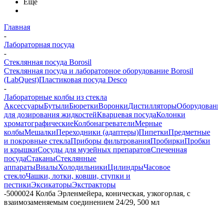
Еще
Главная
-
Лабораторная посуда
-
Стеклянная посуда Borosil
Стеклянная посуда и лабораторное оборудование Borosil
(LabQuest)
Пластиковая посуда Desco
-
Лабораторные колбы из стекла
Аксессуары
Бутыли
Бюретки
Воронки
Дистилляторы
Оборудован
для дозирования жидкостей
Кварцевая посуда
Колонки
хроматографические
Колбонагреватели
Мерные
колбы
Мешалки
Переходники (адаптеры)
Пипетки
Предметные
и покровные стекла
Приборы фильтрования
Пробирки
Пробки
и крышки
Сосуды для музейных препаратов
Спеченная
посуда
Стаканы
Стеклянные
аппараты
Виалы
Холодильники
Цилиндры
Часовое
стекло
Чашки, лотки, ковши, ступки и
пестики
Эксикаторы
Экстракторы
-
5000024 Колба Эрленмейера, коническая, узкогорлая, с
взаимозаменяемым соединением 24/29, 500 мл