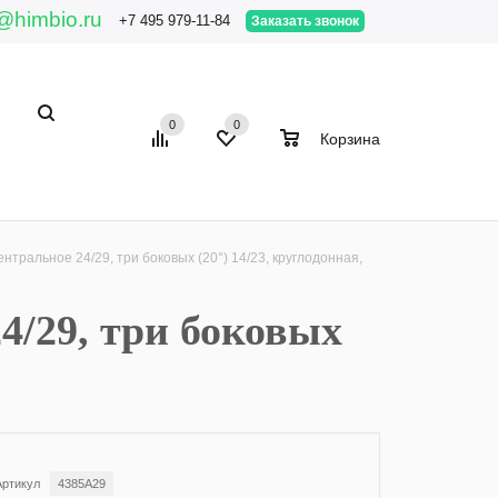
@himbio.ru
+7 495 979-11-84
Заказать звонок
0
0
0
Корзина
тральное 24/29, три боковых (20°) 14/23, круглодонная,
4/29, три боковых
Артикул
4385A29