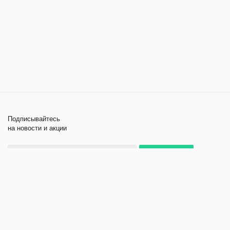
Подписывайтесь
на новости и акции
+7 495 979-11-84
2026 © Лабораторное
Компания
оборудование и приборы
Помощь