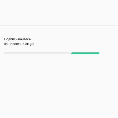
Подписывайтесь
на новости и акции
+7 495 979-11-84
2026 © Лабораторное
Компания
оборудование и приборы
Помощь
Политика
конфиденциальности
Создание и продвижение
сайта - kornyak.ru.