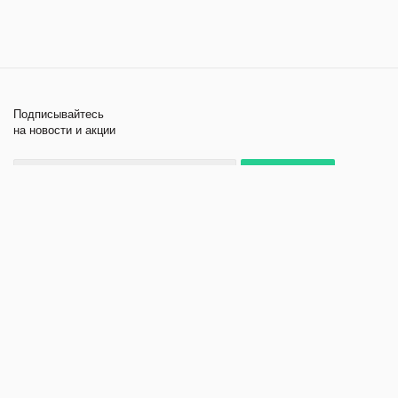
Подписывайтесь
на новости и акции
+7 495 979-11-84
2026 © Лабораторное
Компания
оборудование и приборы
Помощь
Политика
конфиденциальности
Создание и продвижение
сайта - kornyak.ru.