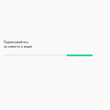
Подписывайтесь
на новости и акции
+7 495 979-11-84
2026 © Лабораторное
Компания
оборудование и приборы
Помощь
Политика
конфиденциальности
Создание и продвижение