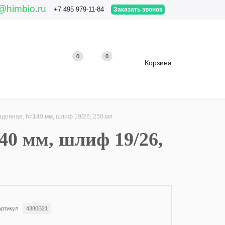
@himbio.ru
+7 495 979-11-84
Заказать звонок
0
0
0
Корзина
донная, h=140 мм, шлиф 19/26, 250 мл
40 мм, шлиф 19/26,
Артикул
4380B21