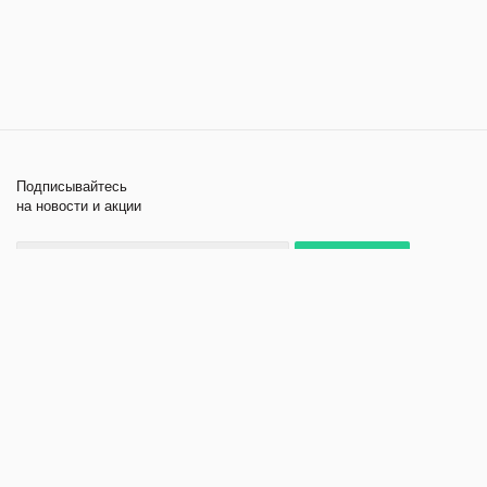
Подписывайтесь
на новости и акции
+7 495 979-11-84
2026 © Лабораторное
Компания
оборудование и приборы
Помощь
Политика
конфиденциальности
Создание и продвижение