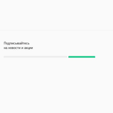
Подписывайтесь
на новости и акции
+7 495 979-11-84
2026 © Лабораторное
Компания
оборудование и приборы
Помощь
Политика
конфиденциальности
Создание и продвижение