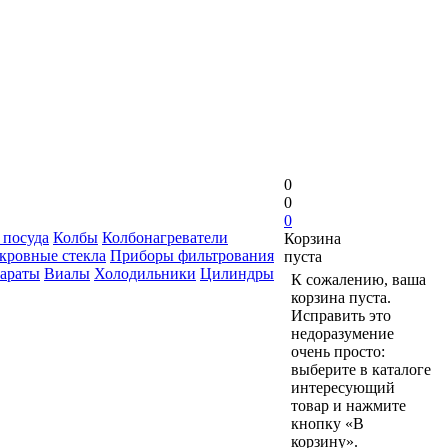
0
0
0
 посуда
Колбы
Колбонагреватели
Корзина
кровные стекла
Приборы фильтрования
пуста
араты
Виалы
Холодильники
Цилиндры
К сожалению, ваша
корзина пуста.
Исправить это
недоразумение
очень просто:
выберите в каталоге
интересующий
товар и нажмите
кнопку «В
корзину».