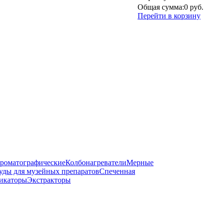
Общая сумма:
0 руб.
Перейти в корзину
роматографические
Колбонагреватели
Мерные
уды для музейных препаратов
Спеченная
икаторы
Экстракторы