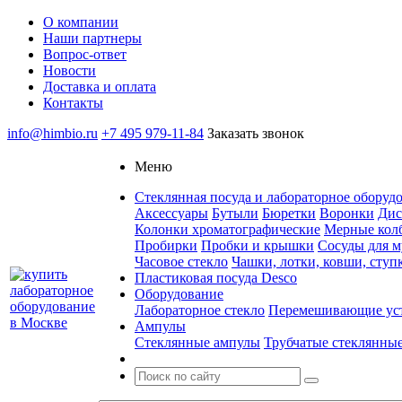
О компании
Наши партнеры
Вопрос-ответ
Новости
Доставка и оплата
Контакты
info@himbio.ru
+7 495 979-11-84
Заказать звонок
Меню
Стеклянная посуда и лабораторное оборудов
Аксессуары
Бутыли
Бюретки
Воронки
Дис
Колонки хроматографические
Мерные кол
Пробирки
Пробки и крышки
Сосуды для м
Часовое стекло
Чашки, лотки, ковши, ступ
Пластиковая посуда Desco
Оборудование
Лабораторное стекло
Перемешивающие ус
Ампулы
Стеклянные ампулы
Трубчатые стеклянны