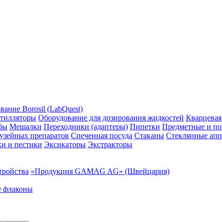
ание Borosil (LabQuest)
тилляторы
Оборудование для дозирования жидкостей
Кварцевая
бы
Мешалки
Переходники (адаптеры)
Пипетки
Предметные и по
узейных препаратов
Спеченная посуда
Стаканы
Стеклянные апп
ки и пестики
Эксикаторы
Экстракторы
тройства
«Продукция GAMAG AG» (Швейцария)
е флаконы