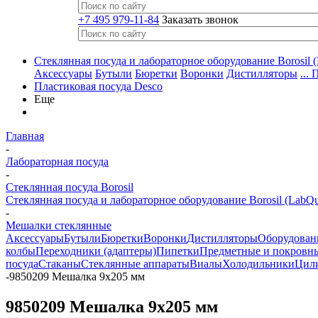
+7 495 979-11-84
Заказать звонок
Стеклянная посуда и лабораторное оборудование Borosil (
Аксессуары
Бутыли
Бюретки
Воронки
Дистилляторы
...
Пластиковая посуда Desco
Еще
Главная
-
Лабораторная посуда
-
Стеклянная посуда Borosil
Стеклянная посуда и лабораторное оборудование Borosil (LabQu
-
Мешалки стеклянные
Аксессуары
Бутыли
Бюретки
Воронки
Дистилляторы
Оборудован
колбы
Переходники (адаптеры)
Пипетки
Предметные и покровны
посуда
Стаканы
Стеклянные аппараты
Виалы
Холодильники
Цил
-
9850209 Мешалка 9x205 мм
9850209 Мешалка 9x205 мм