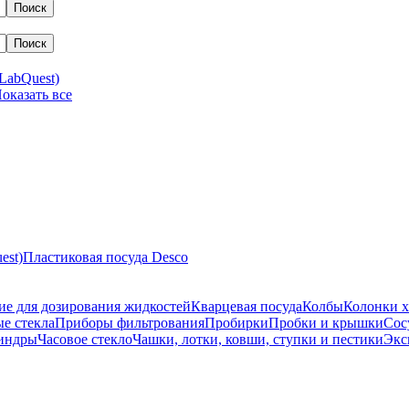
LabQuest)
 Показать все
est)
Пластиковая посуда Desco
ие для дозирования жидкостей
Кварцевая посуда
Колбы
Колонки х
е стекла
Приборы фильтрования
Пробирки
Пробки и крышки
Сос
индры
Часовое стекло
Чашки, лотки, ковши, ступки и пестики
Экс