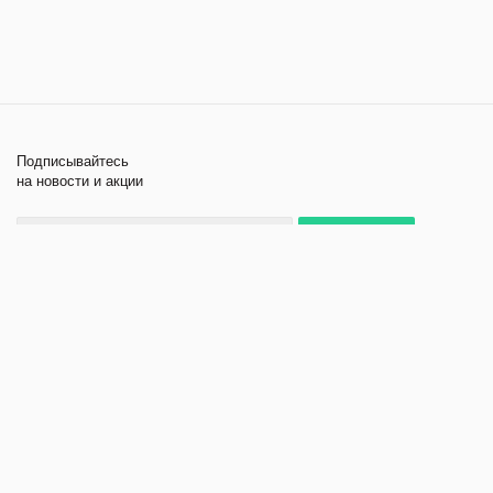
Подписывайтесь
на новости и акции
+7 495 979-11-84
2026 © Лабораторное
Компания
оборудование и приборы
Помощь
Политика
конфиденциальности
Создание и продвижение
сайта - kornyak.ru.