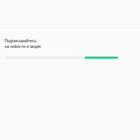
Подписывайтесь
на новости и акции
+7 495 979-11-84
2026 © Лабораторное
Компания
оборудование и приборы
Помощь
Политика
конфиденциальности
Создание и продвижение
сайта - kornyak.ru.