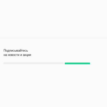
Подписывайтесь
на новости и акции
+7 495 979-11-84
2026 © Лабораторное
Компания
оборудование и приборы
Помощь
Политика