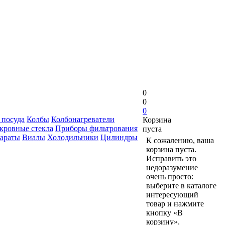
0
0
0
 посуда
Колбы
Колбонагреватели
Корзина
кровные стекла
Приборы фильтрования
пуста
араты
Виалы
Холодильники
Цилиндры
К сожалению, ваша
корзина пуста.
Исправить это
недоразумение
очень просто:
выберите в каталоге
интересующий
товар и нажмите
кнопку «В
корзину».