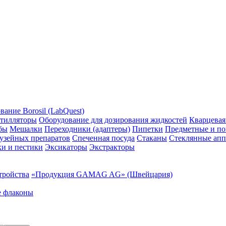
ание Borosil (LabQuest)
тилляторы
Оборудование для дозирования жидкостей
Кварцевая
бы
Мешалки
Переходники (адаптеры)
Пипетки
Предметные и по
узейных препаратов
Спеченная посуда
Стаканы
Стеклянные апп
ки и пестики
Эксикаторы
Экстракторы
тройства
«Продукция GAMAG AG» (Швейцария)
е флаконы