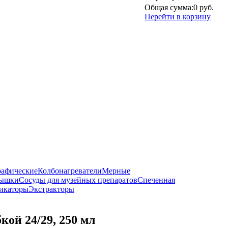
Общая сумма:
0 руб.
Перейти в корзину
рафические
Колбонагреватели
Мерные
рышки
Сосуды для музейных препаратов
Спеченная
икаторы
Экстракторы
ой 24/29, 250 мл