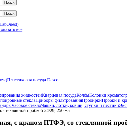
LabQuest)
 Показать все
est)
Пластиковая посуда Desco
озирования жидкостей
Кварцевая посуда
Колбы
Колонки хроматог
покровные стекла
Приборы фильтрования
Пробирки
Пробки и к
индры
Часовое стекло
Чашки, лотки, ковши, ступки и пестики
Экс
 стеклянной пробкой 24/29, 250 мл
ая, с краном ПТФЭ, со стеклянной пробк