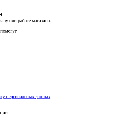
Я
ару или работе магазина.
помогут.
тку персональных данных
ации