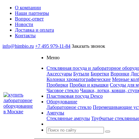
О компании
Наши партнеры
Вопрос-ответ
Новости
Доставка и оплата
Контакты
info@himbio.ru
+7 495 979-11-84
Заказать звонок
Меню
Стеклянная посуда и лабораторное оборудов
Аксессуары
Бутыли
Бюретки
Воронки
Дис
Колонки хроматографические
Мерные кол
Пробирки
Пробки и крышки
Сосуды для м
Часовое стекло
Чашки, лотки, ковши, ступ
Пластиковая посуда Desco
Оборудование
Лабораторное стекло
Перемешивающие ус
Ампулы
Стеклянные ампулы
Трубчатые стеклянны