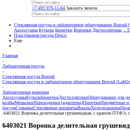
+7 495 979-11-84
Заказать звонок
Стеклянная посуда и лабораторное оборудование Borosil (
Аксессуары
Бутыли
Бюретки
Воронки
Дистилляторы
...
Пластиковая посуда Desco
Еще
Главная
-
Лабораторная посуда
-
Стеклянная посуда Borosil
Стеклянная посуда и лабораторное оборудование Borosil (LabQu
-
Лабораторные воронки
Аксессуары
Бутыли
Бюретки
Дистилляторы
Оборудование для д
колбы
Мешалки
Переходники (адаптеры)
Пипетки
Предметные и 
посуда
Стаканы
Стеклянные аппараты
Виалы
Холодильники
Цил
-
6403021 Воронка делительная грушевидная, с краном ПТФЭ, со
6403021 Воронка делительная грушевидн