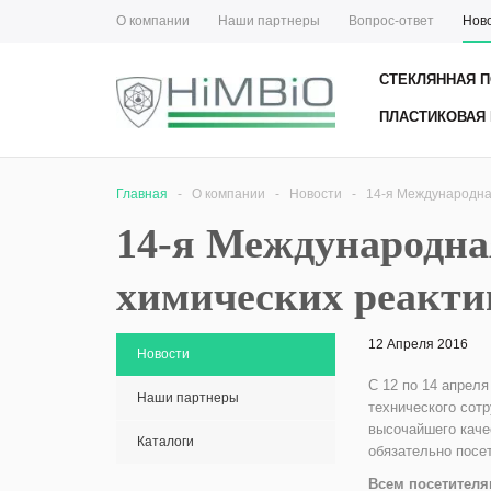
О компании
Наши партнеры
Вопрос-ответ
Нов
СТЕКЛЯННАЯ П
ПЛАСТИКОВАЯ 
Главная
-
О компании
-
Новости
-
14-я Международна
14-я Международна
химических реакти
12 Апреля 2016
Новости
С 12 по 14 апреля
Наши партнеры
технического сот
высочайшего каче
Каталоги
обязательно посе
Всем посетителя