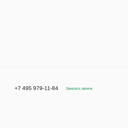
+7 495 979-11-84
Заказать звонок
Адрес
111024, Москва, Авиамоторная улица, д. 50с2