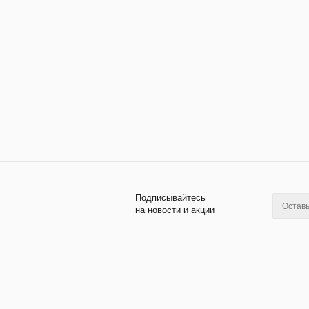
Подписывайтесь
на новости и акции
2026 © Лабораторное оборудование и
Компан
приборы
Новост
Политика конфиденциальности
Наши п
Создание и продвижение сайта - kornyak.ru.