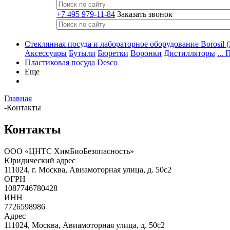
+7 495 979-11-84
Заказать звонок
Стеклянная посуда и лабораторное оборудование Borosil (
Аксессуары
Бутыли
Бюретки
Воронки
Дистилляторы
...
Пластиковая посуда Desco
Еще
Главная
-
Контакты
Контакты
ООО «ЦНТС ХимБиоБезопасность»
Юридический адрес
111024, г. Москва, Авиамоторная улица, д. 50с2
ОГРН
1087746780428
ИНН
7726598986
Адрес
111024
,
Москва
,
Авиамоторная улица, д. 50с2