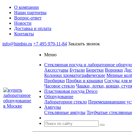
О компании
Наши партнеры
Вопрос-ответ
Новости
Доставка и оплата
Контакты
info@himbio.ru
+7 495 979-11-84
Заказать звонок
Меню
Стеклянная посуда и лабораторное оборудов
Аксессуары
Бутыли
Бюретки
Воронки
Дис
Колонки хроматографические
Мерные кол
Пробирки
Пробки и крышки
Сосуды для м
Часовое стекло
Чашки, лотки, ковши, ступ
Пластиковая посуда Desco
Оборудование
Лабораторное стекло
Перемешивающие ус
Ампулы
Стеклянные ампулы
Трубчатые стеклянны