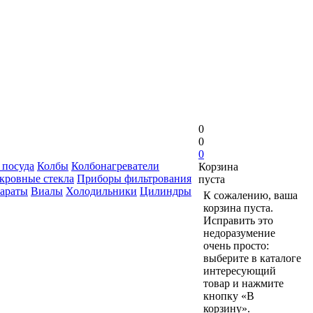
0
0
0
 посуда
Колбы
Колбонагреватели
Корзина
кровные стекла
Приборы фильтрования
пуста
араты
Виалы
Холодильники
Цилиндры
К сожалению, ваша
корзина пуста.
Исправить это
недоразумение
очень просто:
выберите в каталоге
интересующий
товар и нажмите
кнопку «В
корзину».