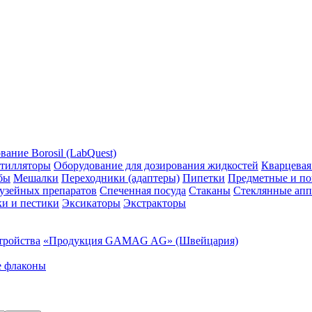
ание Borosil (LabQuest)
тилляторы
Оборудование для дозирования жидкостей
Кварцевая
бы
Мешалки
Переходники (адаптеры)
Пипетки
Предметные и по
узейных препаратов
Спеченная посуда
Стаканы
Стеклянные апп
ки и пестики
Эксикаторы
Экстракторы
тройства
«Продукция GAMAG AG» (Швейцария)
е флаконы