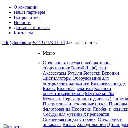
О компании
Наши партнеры
Вопрос-ответ
Новости
Доставка и оплата
Контакты
info@himbio.ru
+7 495 979-11-84
Заказать звонок
Меню
Стеклянная посуда и лабораторное
оборудование Borosil (LabQuest)
Аксессуары
Бутыли
Бюретки
Воронки
Дистилляторы
Оборудование для
дозирования жидкостей
Кварцевая посуда
Колбы
Колбонагреватели
Колонки
хроматографические
Мерные колбы
Мешалки
Переходники (адаптеры)
Пипетк
Предметные и покровные стекла
Приборы
фильтрования
Пробирки
Пробки и крышк
Сосуды для музейных препаратов
Спеченная посуда
Стаканы
Стеклянные
аппараты
Виалы
Холодильники
Цилиндр