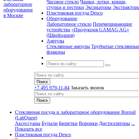
Часовое стекло
Чашки, лотки, ковши,
ступки и пестики
Эксикаторы
Экстрактор
Пластиковая посуда Desco
Оборудование
Лабораторное стекло
Перемешивающие
устройства
«Продукция GAMAG AG»
(Швейцария)
Ампулы
Стеклянные ампулы
Трубчатые стеклянны
флаконы
+7 495 979-11-84
Заказать звонок
Стеклянная посуда и лабораторное оборудование Borosil
(LabQuest)
Аксессуары
Бутыли
Бюретки
Воронки
Дистилляторы
...
Показать все
Пластиковая посуда Desco