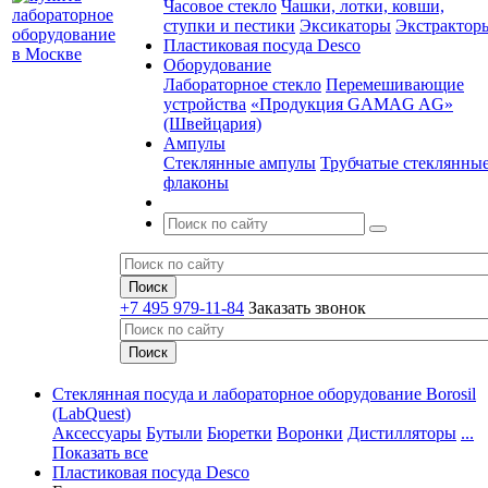
Часовое стекло
Чашки, лотки, ковши,
ступки и пестики
Эксикаторы
Экстрактор
Пластиковая посуда Desco
Оборудование
Лабораторное стекло
Перемешивающие
устройства
«Продукция GAMAG AG»
(Швейцария)
Ампулы
Стеклянные ампулы
Трубчатые стеклянны
флаконы
+7 495 979-11-84
Заказать звонок
Стеклянная посуда и лабораторное оборудование Borosil
(LabQuest)
Аксессуары
Бутыли
Бюретки
Воронки
Дистилляторы
...
Показать все
Пластиковая посуда Desco