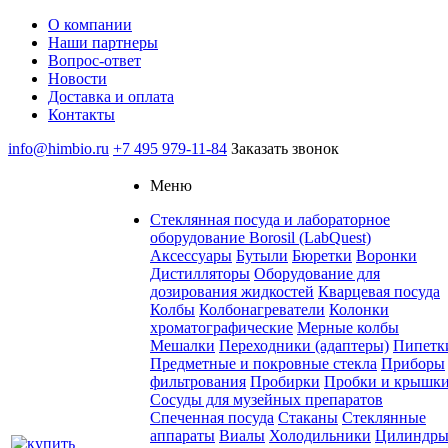
О компании
Наши партнеры
Вопрос-ответ
Новости
Доставка и оплата
Контакты
info@himbio.ru
+7 495 979-11-84
Заказать звонок
Меню
Стеклянная посуда и лабораторное
оборудование Borosil (LabQuest)
Аксессуары
Бутыли
Бюретки
Воронки
Дистилляторы
Оборудование для
дозирования жидкостей
Кварцевая посуда
Колбы
Колбонагреватели
Колонки
хроматографические
Мерные колбы
Мешалки
Переходники (адаптеры)
Пипетк
Предметные и покровные стекла
Приборы
фильтрования
Пробирки
Пробки и крышк
Сосуды для музейных препаратов
Спеченная посуда
Стаканы
Стеклянные
аппараты
Виалы
Холодильники
Цилиндр