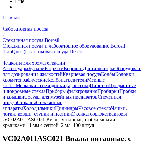
Еще
Главная
-
Лабораторная посуда
-
Стеклянная посуда Borosil
Стеклянная посуда и лабораторное оборудование Borosil
(LabQuest)
Пластиковая посуда Desco
-
Флаконы для хроматографии
Аксессуары
Бутыли
Бюретки
Воронки
Дистилляторы
Оборудован
для дозирования жидкостей
Кварцевая посуда
Колбы
Колонки
хроматографические
Колбонагреватели
Мерные
колбы
Мешалки
Переходники (адаптеры)
Пипетки
Предметные
и покровные стекла
Приборы фильтрования
Пробирки
Пробки
и крышки
Сосуды для музейных препаратов
Спеченная
посуда
Стаканы
Стеклянные
аппараты
Холодильники
Цилиндры
Часовое стекло
Чашки,
лотки, ковши, ступки и пестики
Эксикаторы
Экстракторы
-
VC02A011ASC021 Виалы янтарные, с обжимными
крышками 11 мм с септой, 2 мл, 100 шт/уп
VC02A011ASC021 Виалы янтарные, с