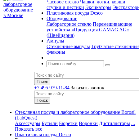
Часовое стекло
Чашки, лотки, ковши,
ступки и пестики
Эксикаторы
Экстрактор
Пластиковая посуда Desco
Оборудование
Лабораторное стекло
Перемешивающие
устройства
«Продукция GAMAG AG»
(Швейцария)
Ампулы
Стеклянные ампулы
Трубчатые стеклянны
флаконы
+7 495 979-11-84
Заказать звонок
Стеклянная посуда и лабораторное оборудование Borosil
(LabQuest)
Аксессуары
Бутыли
Бюретки
Воронки
Дистилляторы
...
Показать все
Пластиковая посуда Desco