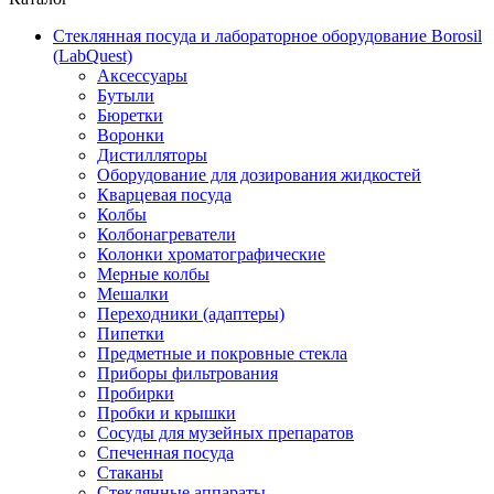
Стеклянная посуда и лабораторное оборудование Borosil
(LabQuest)
Аксессуары
Бутыли
Бюретки
Воронки
Дистилляторы
Оборудование для дозирования жидкостей
Кварцевая посуда
Колбы
Колбонагреватели
Колонки хроматографические
Мерные колбы
Мешалки
Переходники (адаптеры)
Пипетки
Предметные и покровные стекла
Приборы фильтрования
Пробирки
Пробки и крышки
Сосуды для музейных препаратов
Спеченная посуда
Стаканы
Стеклянные аппараты