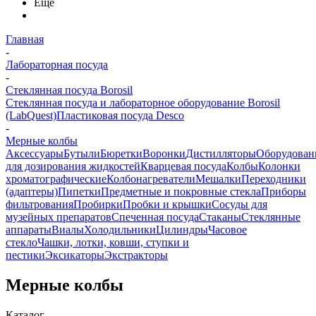
Еще
Главная
-
Лабораторная посуда
-
Стеклянная посуда Borosil
Стеклянная посуда и лабораторное оборудование Borosil
(LabQuest)
Пластиковая посуда Desco
-
Мерные колбы
Аксессуары
Бутыли
Бюретки
Воронки
Дистилляторы
Оборудован
для дозирования жидкостей
Кварцевая посуда
Колбы
Колонки
хроматографические
Колбонагреватели
Мешалки
Переходники
(адаптеры)
Пипетки
Предметные и покровные стекла
Приборы
фильтрования
Пробирки
Пробки и крышки
Сосуды для
музейных препаратов
Спеченная посуда
Стаканы
Стеклянные
аппараты
Виалы
Холодильники
Цилиндры
Часовое
стекло
Чашки, лотки, ковши, ступки и
пестики
Эксикаторы
Экстракторы
Мерные колбы
Каталог