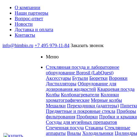
О компании
Наши партнеры
Вопрос-ответ
Новости
Доставка и оплата
Контакты
info@himbio.ru
+7 495 979-11-84
Заказать звонок
Меню
Стеклянная посуда и лабораторное
оборудование Borosil (LabQuest)
Аксессуары
Бутыли
Бюретки
Воронки
Дистилляторы
Оборудование для
дозирования жидкостей
Кварцевая посуда
Колбы
Колбонагреватели
Колонки
хроматографические
Мерные колбы
Мешалки
Переходники (адаптеры)
Пипетк
Предметные и покровные стекла
Приборы
фильтрования
Пробирки
Пробки и крышк
Сосуды для музейных препаратов
Спеченная посуда
Стаканы
Стеклянные
аппараты
Виалы
Холодильники
Цилиндр