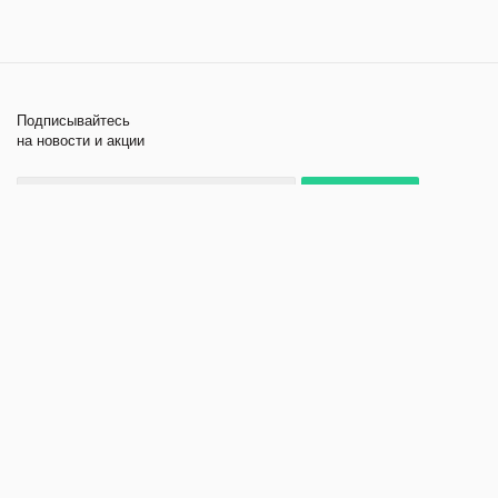
Подписывайтесь
на новости и акции
+7 495 979-11-84
2026 © Лабораторное
Компания
оборудование и приборы
Помощь
Политика
конфиденциальности
Создание и продвижение
сайта - kornyak.ru.
Адрес