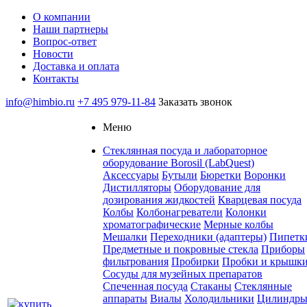
О компании
Наши партнеры
Вопрос-ответ
Новости
Доставка и оплата
Контакты
info@himbio.ru
+7 495 979-11-84
Заказать звонок
Меню
Стеклянная посуда и лабораторное
оборудование Borosil (LabQuest)
Аксессуары
Бутыли
Бюретки
Воронки
Дистилляторы
Оборудование для
дозирования жидкостей
Кварцевая посуда
Колбы
Колбонагреватели
Колонки
хроматографические
Мерные колбы
Мешалки
Переходники (адаптеры)
Пипетк
Предметные и покровные стекла
Приборы
фильтрования
Пробирки
Пробки и крышк
Сосуды для музейных препаратов
Спеченная посуда
Стаканы
Стеклянные
аппараты
Виалы
Холодильники
Цилиндр