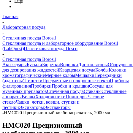
Еще
Главная
-
Лабораторная посуда
-
Стеклянная посуда Borosil
Стеклянная посуда и лабораторное оборудование Borosil
(LabQuest)
Пластиковая посуда Desco
-
Стеклянная посуда Borosil
Аксессуары
Бутыли
Бюретки
Воронки
Дистилляторы
Оборудован
для дозирования жидкостей
Кварцевая посуда
Колбы
Колонки
хроматографические
Мерные колбы
Мешалки
Переходники
(адаптеры)
Пипетки
Предметные и покровные стекла
Приборы
фильтрования
Пробирки
Пробки и крышки
Сосуды для
музейных препаратов
Спеченная посуда
Стаканы
Стеклянные
аппараты
Виалы
Холодильники
Цилиндры
Часовое
стекло
Чашки, лотки, ковши, ступки и
пестики
Эксикаторы
Экстракторы
-
HMC020 Прецизионный колбонагреватель, 2000 мл
HMC020 Прецизионный