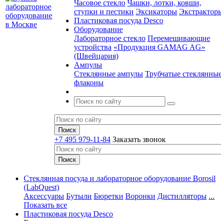
Часовое стекло
Чашки, лотки, ковши,
ступки и пестики
Эксикаторы
Экстрактор
Пластиковая посуда Desco
Оборудование
Лабораторное стекло
Перемешивающие
устройства
«Продукция GAMAG AG»
(Швейцария)
Ампулы
Стеклянные ампулы
Трубчатые стеклянны
флаконы
+7 495 979-11-84
Заказать звонок
Стеклянная посуда и лабораторное оборудование Borosil
(LabQuest)
Аксессуары
Бутыли
Бюретки
Воронки
Дистилляторы
...
Показать все
Пластиковая посуда Desco