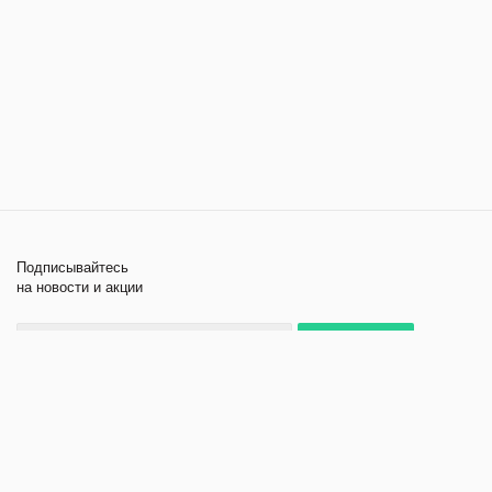
Подписывайтесь
на новости и акции
+7 495 979-11-84
2026 © Лабораторное
Компания