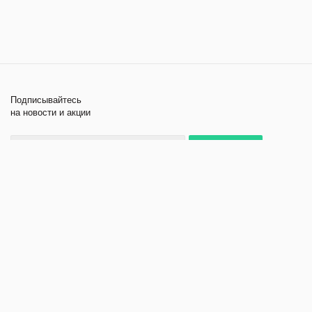
Подписывайтесь
на новости и акции
+7 495 979-11-84
2026 © Лабораторное
Компания
оборудование и приборы
Помощь
Политика
конфиденциальности
Создание и продвижение
сайта - kornyak.ru.