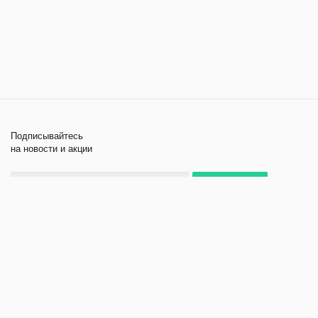
Подписывайтесь
на новости и акции
+7 495 979-11-84
2026 © Лабораторное
Компания
оборудование и приборы
Помощь
Политика
конфиденциальности