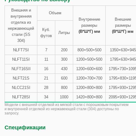
Внешняя и
Объем
внутренняя
Внутренние
Внешние
отделка из
размеры
размеры
нержавеющей
Куб.
(В*Ш*Г) мм
(В*Ш*Г) мм
Литры
стали (SS
футов
304)
NLFT7SI
7
200
800×500×500
1350×630×945
NLFТ11SI
11
300
1200×500×500
1795×630×945
NLFТ16SII
16
430
1200×600×600
1795×730×109
NLFТ21S
21
600
1200×700×700
1795×830×119
NLCC21SI
28
800
1200×800×800
1795×930×129
NLFТ28SI
34
1000
1420×800×800
2095×930×129
Модели с внешней отделкой из мягкой стали с порошковым покрытием
и внутренней отделкой из нержавеющей стали (304) доступны по
запросу.
Спецификации